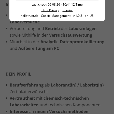
Interesse an Prozessoptimierungen
:
Last check: 09.08.26 - 10:44:12 Time
Data Privacy
|
Imprint
Vorbereitung
und
Durchführung
chemischer
hellotrust.de - Cookie Management - v.1.0.3 - en_US
Laborversuche
Vorbereitung und
Betrieb
der
Laboranlagen
sowie Mithilfe in der
Versuchsauswertung
Mitarbeit in der
Analytik
,
Datenprotokollierung
und
Aufbereitung
am PC
DEIN PROFIL
Berufserfahrung
als
Laborant(in) / Laborist(in)
,
Zertifikat erwünscht
Vertrautheit
mit
chemisch-technischen
Laborarbeiten
und technischen Komponenten
Interesse
an
neuen Versuchsmethoden
,