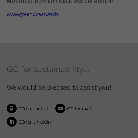
MÖCHTEST DU MEHR ÜBER UNS ERFAHREN?
www.greenocean.tech
GO for sustainability…
We would be pleased to assist you!
GO for contact
GO for mail
GO for LinkedIn