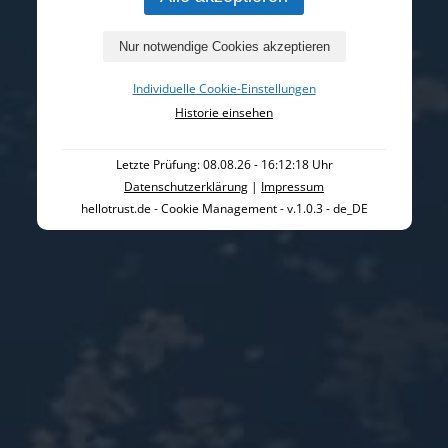
Individuelle Cookie-Einstellungen
Historie einsehen
Letzte Prüfung: 08.08.26 - 16:12:18 Uhr
Datenschutzerklärung
|
Impressum
hellotrust.de - Cookie Management - v.1.0.3 - de_DE